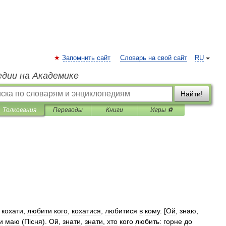
Запомнить сайт
Словарь на свой сайт
RU
едии на Академике
Найти!
Толкования
Переводы
Книги
Игры ⚽
)
кохати
,
любити
кого
,
кохатися
,
любитися
в
кому
. [
Ой
,
знаю
,
и
маю
(
П
і
сня
).
Ой
,
знати
,
знати
,
хто
кого
любить:
горне
до