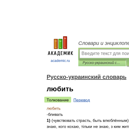
Словари и энциклоп
academic.ru
Русско-украинский словарь
Русско-украинский словарь
любить
Толкование
Перевод
любить
-
бливать
1
)
(
чувствовать
страсть
,
быть
влюблённым
знаю
,
кого
кохаю
,
т
і
льки
не
знаю
,
з
ким
жит