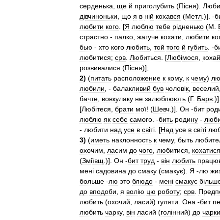
серденька
,
ще
й
приголубить
(
П
і
сня
).
Люб
д
і
вчиноньки
,
що
я
в
н
і
й
кохався
(
Метл
.)]. -
б
любити
кого
. [
Я
люблю
тебе
р
і
дненько
(
М
.
страстно
-
палко
,
жагуче
кохати
,
любити
ко
бью
-
хто
кого
любить
,
той
того
й
губить
. -
б
любитися
;
срв
.
Любиться
. [
Люб
і
мося
,
коха
розвивалися
(
П
і
сня
)];
2
)
(
питать
расположение
к
кому
,
к
чему
)
лю
любили
, -
балакливий
був
чолов
і
к
,
веселий
бачте
,
вовкулаку
не
залюблюють
(
Г
.
Барв
.)]
[
Люб
і
теся
,
брати
мої
! (
Шевч
.)].
Он
-
бит
род
люблю
як
себе
самого
. -
бить
родину
-
люб
-
любити
над
усе
в
св
і
т
і. [
Над
усе
в
св
і
т
і
лю
3
)
(
иметь
наклонность
к
чему
,
быть
любите
охочим
,
ласим
до
чого
,
любитися
,
кохатис
(
Зм
і
ївщ
.)].
Он
-
бит
труд
-
в
і
н
любить
працю
мен
і
садовина
до
смаку
(
смакує
).
Я
-
лю
жи
больше
-
лю
это
блюдо
-
мен
і
смакує
б
і
льш
до
вподоби
,
я
вол
і
ю
цю
роботу
;
срв
.
Предп
любить
(
охочий
,
ласий
)
гуляти
.
Она
-
бит
п
любить
чарку
,
в
і
н
ласий
(
гол
і
нний
)
до
чарк