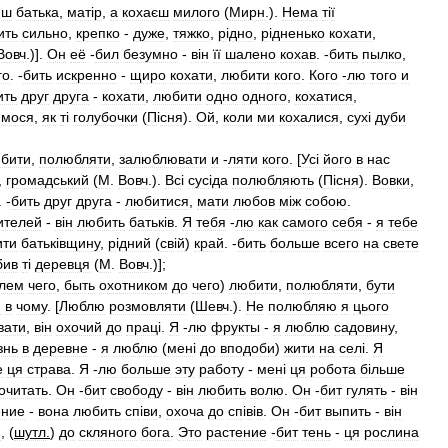
иш
батька
,
мат
і
р
,
а
кохаєш
милого
(
Мирн
.).
Нема
т
і
ї
ить
сильно
,
крепко
-
дуже
,
тяжко
,
р
і
дно
,
р
і
дненько
кохати
,
Вовч
.)].
Он
её
-
бил
безумно
-
в
і
н
її
шалено
кохав
. -
бить
пылко
,
го
. -
бить
искренно
-
щиро
кохати
,
любити
кого
.
Кого
-
лю
того
и
ить
друг
друга
-
кохати
,
любити
одно
одного
,
кохатися
,
ймося
,
як
т
і
голубочки
(
П
і
сня
).
Ой
,
коли
ми
кохалися
,
сух
і
дуби
бити
,
полюбляти
,
залюблювати
и
-
ляти
кого
. [
Ус
і
його
в
нас
,
громадський
(
М
.
Вовч
.).
Вс
і
сус
і
да
полюбляють
(
П
і
сня
).
Вовки
,
. -
бить
друг
друга
-
любитися
,
мати
любов
м
і
ж
собою
.
ителей
-
в
і
н
любить
батьк
і
в
.
Я
тебя
-
лю
как
самого
себя
-
я
тебе
ити
батьк
і
вщину
,
р
і
дний
(
св
і
й
)
край
. -
бить
больше
всего
на
свете
бив
т
і
деревця
(
М
.
Вовч
.)];
лем
чего
,
быть
охотником
до
чего
)
любити
,
полюбляти
,
бути
я
в
чому
. [
Люблю
розмовляти
(
Шевч
.).
Не
полюбляю
я
цього
вати
,
в
і
н
охочий
до
прац
і.
Я
-
лю
фрукты
-
я
люблю
садовину
,
знь
в
деревне
-
я
люблю
(
мен
і
до
вподоби
)
жити
на
сел
і.
Я
е
ця
страва
.
Я
-
лю
больше
эту
работу
-
мен
і
ця
робота
б
і
льше
очитать
.
Он
-
бит
свободу
-
в
і
н
любить
волю
.
Он
-
бит
гулять
-
в
і
н
ение
-
вона
любить
сп
і
ви
,
охоча
до
сп
і
в
і
в
.
Он
-
бит
выпить
-
в
і
н
и
, (
шутл
.
)
до
скляного
бога
.
Это
растение
-
бит
тень
-
ця
рослина