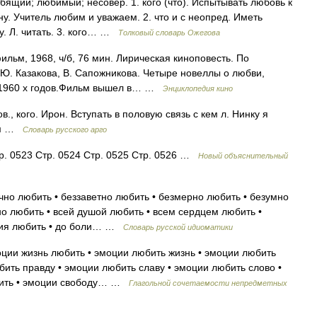
ий; любимый; несовер. 1. кого (что). Испытывать любовь к
ину. Учитель любим и уважаем. 2. что и с неопред. Иметь
ку. Л. читать. 3. кого… …
Толковый словарь Ожегова
м, 1968, ч/б, 76 мин. Лирическая киноповесть. По
, Ю. Казакова, В. Сапожникова. Четыре новеллы о любви,
 1960 х годов.Фильм вышел в… …
Энциклопедия кино
 кого. Ирон. Вступать в половую связь с кем л. Нинку я
там …
Словарь русского арго
р. 0523 Стр. 0524 Стр. 0525 Стр. 0526 …
Новый объяснительный
чно любить • беззаветно любить • безмерно любить • безумно
о любить • всей душой любить • всем сердцем любить •
умия любить • до боли… …
Словарь русской идиоматики
оции жизнь любить • эмоции любить жизнь • эмоции любить
бить правду • эмоции любить славу • эмоции любить слово •
юбить • эмоции свободу… …
Глагольной сочетаемости непредметных