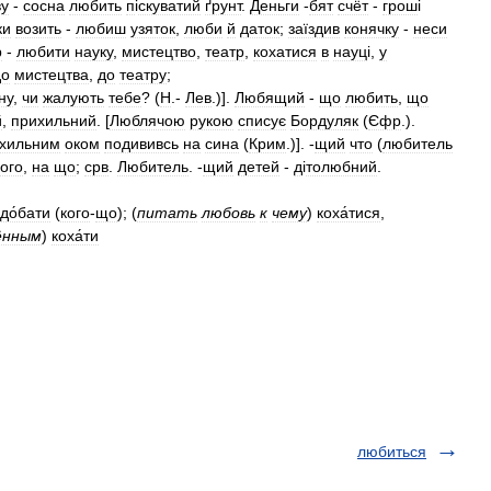
ву
-
сосна
любить
п
і
скуватий
ґрунт
.
Деньги
-
бят
счёт
-
грош
і
ки
возить
-
любиш
узяток
,
люби
й
даток
;
заїздив
конячку
-
неси
р
-
любити
науку
,
мистецтво
,
театр
,
кохатися
в
науц
і,
у
до
мистецтва
,
до
театру
;
ну
,
чи
жалують
тебе
? (
Н
.-
Лев
.)].
Любящий
-
що
любить
,
що
й
,
прихильний
. [
Люблячою
рукою
списує
Бордуляк
(
Єфр
.).
хильним
оком
подививсь
на
сина
(
Крим
.)]. -
щий
что
(
любитель
ого
,
на
що
;
срв
.
Любитель
. -
щий
детей
-
д
і
толюбний
.
до́бати
(
кого
-
що
);
(
питать
любовь
к
чему
)
коха́тися
,
ённым
)
коха́ти
любиться