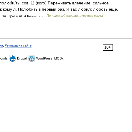
полюби/ть, сов. 1) (кого) Переживать влечение, сильное
к кому л. Полюбить в первый раз. Я вас любил: любовь еще,
м; но пусть она вас… …
Популярный словарь русского языка
ка
,
Реклама на сайте
18+
omla,
Drupal,
WordPress, MODx.