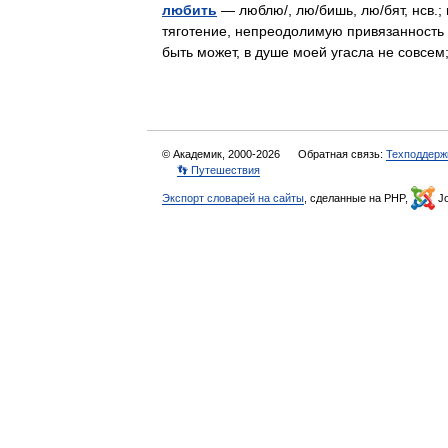
любить
— люблю/, лю/бишь, лю/бят, нсв.; 
тяготение, непреодолимую привязанность 
быть может, в душе моей угасла не совсе
© Академик, 2000-2026
Обратная связь:
Техподдерж
👣 Путешествия
Экспорт словарей на сайты
, сделанные на PHP,
Jo