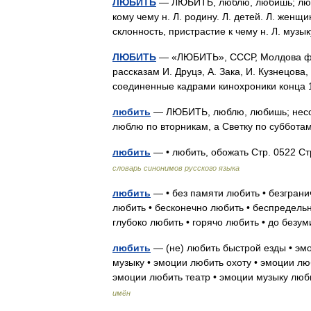
ЛЮБИТЬ
— ЛЮБИТЬ, люблю, любишь; любящ
кому чему н. Л. родину. Л. детей. Л. женщ
склонность, пристрастие к чему н. Л. музы
ЛЮБИТЬ
— «ЛЮБИТЬ», СССР, Молдова филь
рассказам И. Друцэ, А. Зака, И. Кузнецова
соединенные кадрами кинохроники конца
любить
— ЛЮБИТЬ, люблю, любишь; несов.,
люблю по вторникам, а Светку по суббо
любить
— • любить, обожать Стр. 0522 Ст
словарь синонимов русского языка
любить
— • без памяти любить • безграни
любить • бесконечно любить • беспредельн
глубоко любить • горячо любить • до без
любить
— (не) любить быстрой езды • эм
музыку • эмоции любить охоту • эмоции лю
эмоции любить театр • эмоции музыку л
имён