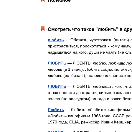
Полезное
Смотреть что такое "любить" в дру
любить
— Обожать, чувствовать (питать) л
пристраститься, приохотиться к кому чему, 
надышаться на кого, души не чаять (не с
ЛЮБИТЬ
— ЛЮБИТЬ, люблю, любишь; любящ
любовь (в 1 знач.). Любить социалистическ
любовь (во 2 знач.), половое влечение к
ЛЮБИТЬ
— ЛЮБИТЬ, любливать кого, что, 
от склонности до страсти; сильное желанье
волею (не рассудком), иногда и вовсе б
Любить
— Любить: «Любить» кинофильм 1
«Любить» кинофильм 1968 года, СССР, ре
1970 года, США, режиссёр Ирвин Кершне