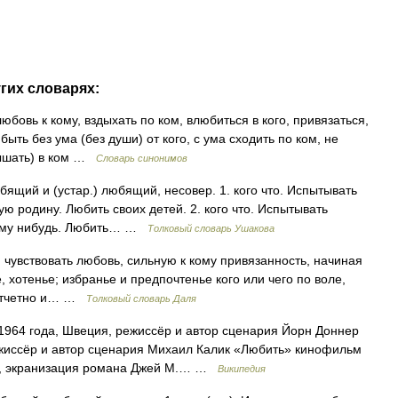
гих словарях:
юбовь к кому, вздыхать по ком, влюбиться в кого, привязаться,
быть без ума (без души) от кого, с ума сходить по ком, не
лышать) в ком …
Словарь синонимов
ий и (устар.) любящий, несовер. 1. кого что. Испытывать
ую родину. Любить своих детей. 2. кого что. Испытывать
 кому нибудь. Любить… …
Толковый словарь Ушакова
чувствовать любовь, сильную к кому привязанность, начиная
, хотенье; избранье и предпочтенье кого или чего по воле,
езотчетно и… …
Толковый словарь Даля
964 года, Швеция, режиссёр и автор сценария Йорн Доннер
жиссёр и автор сценария Михаил Калик «Любить» кинофильм
р, экранизация романа Джей М.… …
Википедия