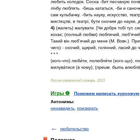
любить
холодок
.
Сосна
-
бит
песчаную
поч
л
і
чбу
люблять
. -
бишь
кататься
, -
би
и
саноч
сам
кульбачку
. -
бить
науку
,
искусство
,
теат
мистецтв
і,
в
театр
і,
бути
охочим
до
науки
,
4
)
(
жалеть
)
жалувати
. [
Чи
добре
тоб
і
тут
,
си
кохає
; (
полный
любви
)
люблячий
,
люб
'
ячи
Такий
в
і
н
люб
'
ячий
до
мене
(
М
.
Вовч
.).
При
чего
) -
охочий
,
щирий
,
гол
і
нний
,
ласий
до
ч
* * *
(
кого
-
что
)
люби́ти
,
полюбля́ти
(
кого
-
що
);
по
милува́тися
(
в
чому
);
(
преим
.
быть
влюбл
Русско
-
украинский
словарь
.
2013
.
Игры ⚽
Поможем написать курсовую
Антонимы
:
ненавидеть
,
презирать
любительство